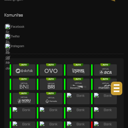
Komunitas
Facebook
Twitter
Instagram