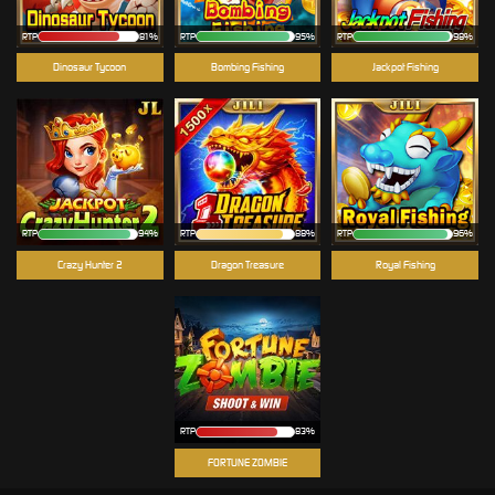
RTP
81%
RTP
95%
RTP
98%
Dinosaur Tycoon
Bombing Fishing
Jackpot Fishing
RTP
94%
RTP
88%
RTP
96%
Crazy Hunter 2
Dragon Treasure
Royal Fishing
RTP
83%
FORTUNE ZOMBIE