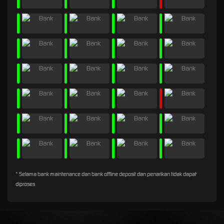
* Selama bank maintenance dan bank offline deposit dan penarikan tidak dapat
diproses