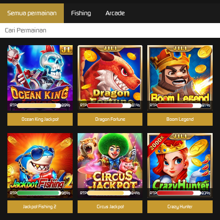
Semua permainan
Fishing
Arcade
RTP
89%
RTP
81%
RTP
81%
Ocean King Jackpot
Dragon Fortune
Boom Legend
RTP
96%
RTP
84%
RTP
83%
Jackpot Fishing 2
Circus Jackpot
Crazy Hunter