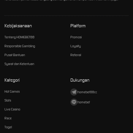
Kebijaksanaan
Platform
Tentang HOMEBET88
Promosi
Responsible Gambling
Loyalty
Pusat Bantuan
Referral
Syarat dan Ketentuan
Kategori
Dukungan
Hot Games
homebet88cc
Slots
homebet
Live Casino
Race
Togel