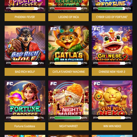
RTP
87%
RTP
83%
RTP
92%
PHOENIX FEVER
LEGEND OF INCA
CYBER GOD OF FORTUNE⁺
RTP
79%
RTP
87%
RTP
81%
BAD RICH WOLF
CATLA'S MONEY MACHINE
CHINESE NEW YEAR 2
RTP
87%
RTP
95%
RTP
85%
Fortune Goddess
NIGHT MARKET
WIN WIN NEKO