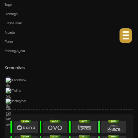
Togel
Olahraga
Crash Game
Arcade
Poker
Sabung Ayam
Komunitas
Facebook
Twitter
Instagram