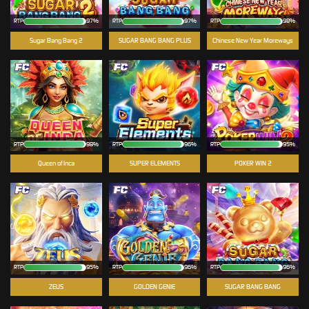
RTP
97%
RTP
97%
RTP
98%
Sugar Bang Bang 2
SUGAR BANG BANG PLUS
Chinese New Year Moreways
RTP
98%
RTP
96%
RTP
95%
Queen of Inca
SUPER ELEMENTS
POKER WIN 2
RTP
95%
RTP
96%
RTP
96%
ZEUS
GOLDEN GENIE
SUGAR BANG BANG