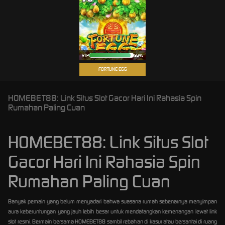
RTP
93%
FORTUNE EGG
HOMEBET88: Link Situs Slot Gacor Hari Ini Rahasia Spin
Rumahan Paling Cuan
HOMEBET88: Link Situs Slot
Gacor Hari Ini Rahasia Spin
Rumahan Paling Cuan
Banyak pemain yang belum menyadari bahwa suasana rumah sebenarnya menyimpan
aura keberuntungan yang jauh lebih besar untuk mendatangkan kemenangan lewat link
slot resmi. Bermain bersama HOMEBET88 sambil rebahan di kasur atau bersantai di ruang