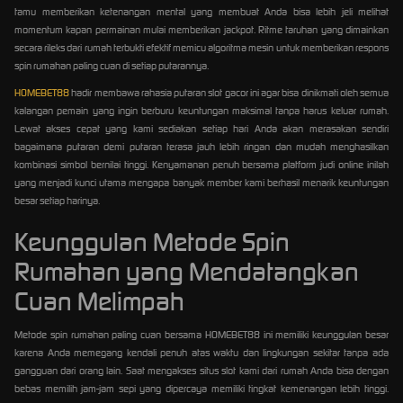
tamu memberikan ketenangan mental yang membuat Anda bisa lebih jeli melihat
momentum kapan permainan mulai memberikan jackpot. Ritme taruhan yang dimainkan
secara rileks dari rumah terbukti efektif memicu algoritma mesin untuk memberikan respons
spin rumahan paling cuan di setiap putarannya.
HOMEBET88
hadir membawa rahasia putaran slot gacor ini agar bisa dinikmati oleh semua
kalangan pemain yang ingin berburu keuntungan maksimal tanpa harus keluar rumah.
Lewat akses cepat yang kami sediakan setiap hari Anda akan merasakan sendiri
bagaimana putaran demi putaran terasa jauh lebih ringan dan mudah menghasilkan
kombinasi simbol bernilai tinggi. Kenyamanan penuh bersama platform judi online inilah
yang menjadi kunci utama mengapa banyak member kami berhasil menarik keuntungan
besar setiap harinya.
Keunggulan Metode Spin
Rumahan yang Mendatangkan
Cuan Melimpah
Metode spin rumahan paling cuan bersama HOMEBET88 ini memiliki keunggulan besar
karena Anda memegang kendali penuh atas waktu dan lingkungan sekitar tanpa ada
gangguan dari orang lain. Saat mengakses situs slot kami dari rumah Anda bisa dengan
bebas memilih jam-jam sepi yang dipercaya memiliki tingkat kemenangan lebih tinggi.