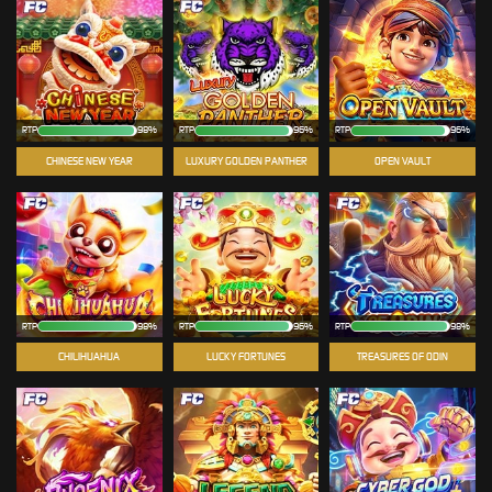
RTP
98%
RTP
96%
RTP
96%
CHINESE NEW YEAR
LUXURY GOLDEN PANTHER
OPEN VAULT
RTP
98%
RTP
96%
RTP
98%
CHILIHUAHUA
LUCKY FORTUNES
TREASURES OF ODIN