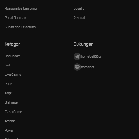
Responsible Gambling
Loyalty
Pusat Bantuan
Referral
Syarat dan Ketentuan
Kategori
Dukungan
Hot Games
homebet88cc
Slots
homebet
Live Casino
Race
Togel
Olahraga
Crash Game
Arcade
Poker