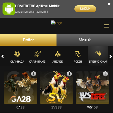
×
HOMEBET88 Aplikasi Mobile
UNDUH
Jangan tampilkan lagi hari ini
Daftar
Masuk
L
OLAHRAGA
CRASH GAME
ARCADE
POKER
SABUNG AYAM
i
i
i
GA28
SV388
WS168