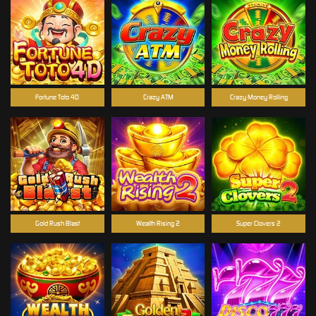
Fortune Toto 4D
Crazy ATM
Crazy Money Rolling
Gold Rush Blast
Wealth Rising 2
Super Clovers 2