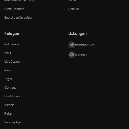
Responsible Gambling
Loyalty
Pusat Bantuan
Referral
Syarat dan Ketentuan
Kategori
Dukungan
Hot Games
homebet88cc
Slots
homebet
Live Casino
Race
Togel
Olahraga
Crash Game
Arcade
Poker
Sabung Ayam