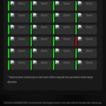
* Selama bank maintenance dan bank offline deposit dan penarikan tidak dapat
diproses
©2026 HOMEBET88 menawarkan berbagai macam provider pilihan terbaik dan didukung