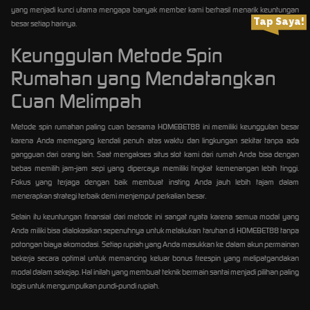
yang menjadi kunci utama mengapa banyak member kami berhasil menarik keuntungan
Tap Saya!
besar setiap harinya.
Keunggulan Metode Spin
Rumahan yang Mendatangkan
Cuan Melimpah
Metode spin rumahan paling cuan bersama HOMEBET88 ini memiliki keunggulan besar
karena Anda memegang kendali penuh atas waktu dan lingkungan sekitar tanpa ada
gangguan dari orang lain. Saat mengakses situs slot kami dari rumah Anda bisa dengan
bebas memilih jam-jam sepi yang dipercaya memiliki tingkat kemenangan lebih tinggi.
Fokus yang terjaga dengan baik membuat insting Anda jauh lebih tajam dalam
menerapkan strategi terbaik demi menjemput perkalian besar.
Selain itu keuntungan finansial dari metode ini sangat nyata karena semua modal yang
Anda miliki bisa dialokasikan sepenuhnya untuk melakukan taruhan di HOMEBET88 tanpa
potongan biaya akomodasi. Setiap rupiah yang Anda masukkan ke dalam akun permainan
bekerja secara optimal untuk memancing keluar bonus freespin yang melipatgandakan
modal dalam sekejap. Hal inilah yang membuat teknik bermain santai menjadi pilihan paling
logis untuk mengumpulkan pundi-pundi rupiah.