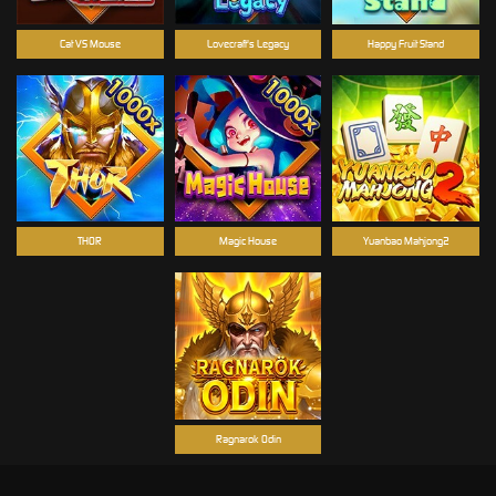
Cat VS Mouse
Lovecraft's Legacy
Happy Fruit Stand
THOR
Magic House
Yuanbao Mahjong2
Ragnarok Odin