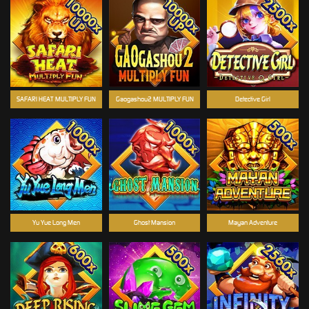
SAFARI HEAT-MULTIPLY FUN
Gaogashou2 MULTIPLY FUN
Detective Girl
Yu Yue Long Men
Ghost Mansion
Mayan Adventure