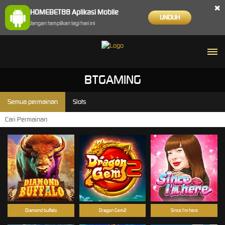
×
HOMEBET88 Aplikasi Mobile
UNDUH
Jangan tampilkan lagi hari ini
BTGAMING
Semua permainan
Slots
Diamond buffalo
Dragon Gem2
Since I'm here