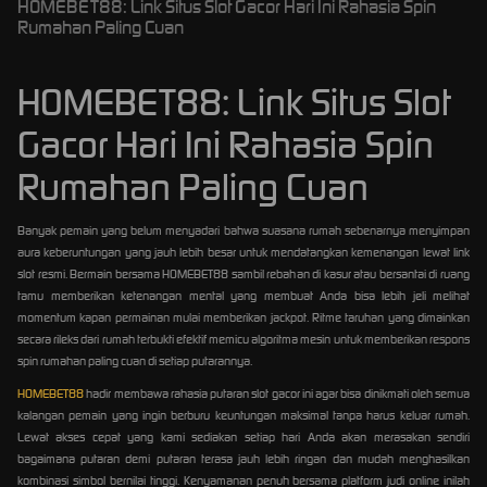
HOMEBET88: Link Situs Slot Gacor Hari Ini Rahasia Spin
Rumahan Paling Cuan
HOMEBET88: Link Situs Slot
Gacor Hari Ini Rahasia Spin
Rumahan Paling Cuan
Banyak pemain yang belum menyadari bahwa suasana rumah sebenarnya menyimpan
aura keberuntungan yang jauh lebih besar untuk mendatangkan kemenangan lewat link
slot resmi. Bermain bersama HOMEBET88 sambil rebahan di kasur atau bersantai di ruang
tamu memberikan ketenangan mental yang membuat Anda bisa lebih jeli melihat
momentum kapan permainan mulai memberikan jackpot. Ritme taruhan yang dimainkan
secara rileks dari rumah terbukti efektif memicu algoritma mesin untuk memberikan respons
spin rumahan paling cuan di setiap putarannya.
HOMEBET88
hadir membawa rahasia putaran slot gacor ini agar bisa dinikmati oleh semua
kalangan pemain yang ingin berburu keuntungan maksimal tanpa harus keluar rumah.
Lewat akses cepat yang kami sediakan setiap hari Anda akan merasakan sendiri
bagaimana putaran demi putaran terasa jauh lebih ringan dan mudah menghasilkan
kombinasi simbol bernilai tinggi. Kenyamanan penuh bersama platform judi online inilah