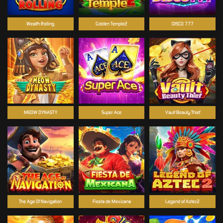
Wealth Rolling
Golden Temple2
DISCO 777
MEOW DYNASTY
Super Ace
Vault Beauty Thief
The Age Of Navigation
Fiesta de Mexicana
Legend of Aztec2