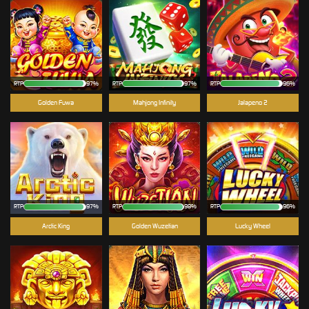
RTP
97%
RTP
97%
RTP
96%
Golden Fuwa
Mahjong Infinity
Jalapeno 2
RTP
97%
RTP
98%
RTP
96%
Arctic King
Golden Wuzetian
Lucky Wheel