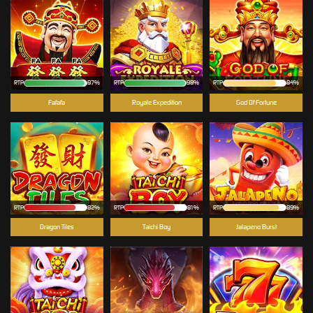
RTP
97%
RTP
98%
RTP
84%
Fafafa
Royale Expedition
God Of Fortune
RTP
82%
RTP
81%
RTP
89%
Dragon Tiles
Taichi Boy
Jalapeno Burst