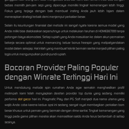
bebas memilih jam-jam sepi yang dipercaya memiliki tingkat kemenangan lebih tinggi.
Fokus yang terjaga dengan baik membuat insting Anda jauh lebih tajam dalam
menerapkan strategi terbaik demi menjemput perkalian besar.
Selain itu keuntungan finansial dari metode ini sangat nyata karena semua modal yang
Anda miliki bisa dialokasikan sepenuhnya untuk melakukan taruhan di HOMEBET88 tanpa
potongan biaya akomodasi. Setiap rupiah yang Anda masukkan ke dalam akun permainan
bekerja secara optimal untuk memancing keluar bonus freespin yang melipatgandakan
modal dalam sekejap. Hal inilah yang membuat teknik bermain santai menjadi pilihan paling
logis untuk mengumpulkan pundi-pundi rupiah.
Bocoran Provider Paling Populer
dengan Winrate Tertinggi Hari Ini
Untuk mendukung metode spin rumahan Anda agar semakin menghasilkan profit
melimpah kami telah menyiapkan deretan provider top dunia yang sedang memiliki
performa
slot gacor
hari ini. Pragmatic Play dan PG Soft menjadi dua nama utama yang
wajib Anda coba karena kedua opsi ini sedang sangat royal membagikan perkalian bom
besar khusus untuk pemain yang bermain dengan ritme santai. Tingkat kemenangan yang
tinggi pada game pilihan mereka akan memastikan saldo Anda terus bertambah di setiap
sesinya.