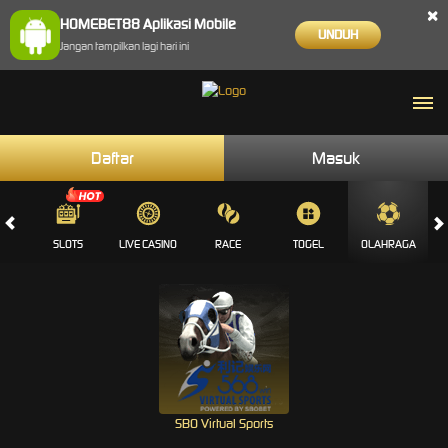
×
HOMEBET88 Aplikasi Mobile
UNDUH
Jangan tampilkan lagi hari ini
Daftar
Masuk
MES
SLOTS
LIVE CASINO
RACE
TOGEL
OLAHRAGA
C
SBO Virtual Sports