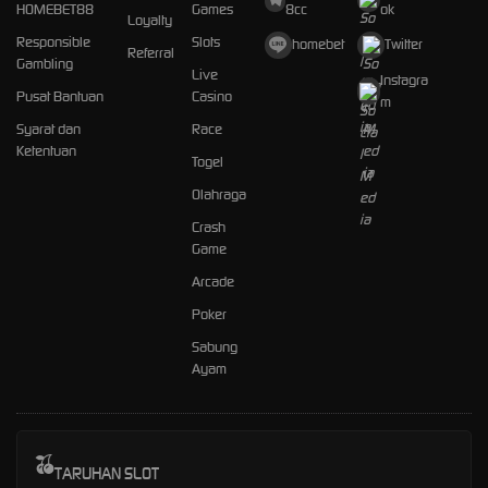
HOMEBET88
Games
8cc
ok
Loyalty
Responsible
Slots
homebet
Twitter
Referral
Gambling
Live
Instagra
Pusat Bantuan
Casino
m
Syarat dan
Race
Ketentuan
Togel
Olahraga
Crash
Game
Arcade
Poker
Sabung
Ayam
TARUHAN SLOT