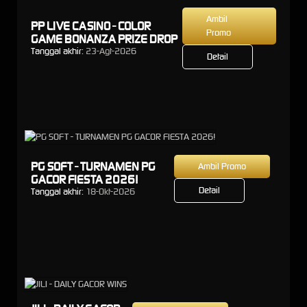
Ambil
PP LIVE CASINO - COLOR
Promo
GAME BONANZA PRIZE DROP
Tanggal akhir:
23-Agt-2026
Detail
PG SOFT - TURNAMEN PG
Ambil Promo
GACOR FIESTA 2026!
Detail
Tanggal akhir:
18-Okt-2026