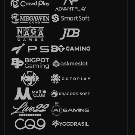
Tap Saya!