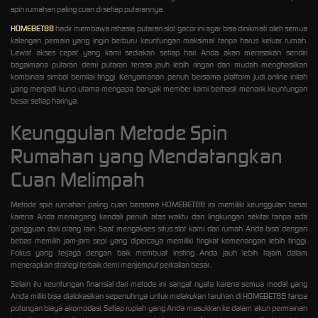
spin rumahan paling cuan di setiap putarannya.
HOMEBET88
hadir membawa rahasia putaran slot gacor ini agar bisa dinikmati oleh semua
kalangan pemain yang ingin berburu keuntungan maksimal tanpa harus keluar rumah.
Lewat akses cepat yang kami sediakan setiap hari Anda akan merasakan sendiri
bagaimana putaran demi putaran terasa jauh lebih ringan dan mudah menghasilkan
kombinasi simbol bernilai tinggi. Kenyamanan penuh bersama platform judi online inilah
yang menjadi kunci utama mengapa banyak member kami berhasil menarik keuntungan
besar setiap harinya.
Keunggulan Metode Spin
Rumahan yang Mendatangkan
Cuan Melimpah
Metode spin rumahan paling cuan bersama HOMEBET88 ini memiliki keunggulan besar
karena Anda memegang kendali penuh atas waktu dan lingkungan sekitar tanpa ada
gangguan dari orang lain. Saat mengakses situs slot kami dari rumah Anda bisa dengan
bebas memilih jam-jam sepi yang dipercaya memiliki tingkat kemenangan lebih tinggi.
Fokus yang terjaga dengan baik membuat insting Anda jauh lebih tajam dalam
menerapkan strategi terbaik demi menjemput perkalian besar.
Selain itu keuntungan finansial dari metode ini sangat nyata karena semua modal yang
Anda miliki bisa dialokasikan sepenuhnya untuk melakukan taruhan di HOMEBET88 tanpa
potongan biaya akomodasi. Setiap rupiah yang Anda masukkan ke dalam akun permainan