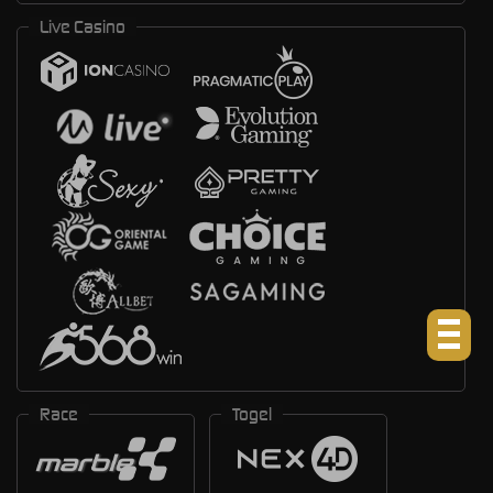
Live Casino
Race
Togel