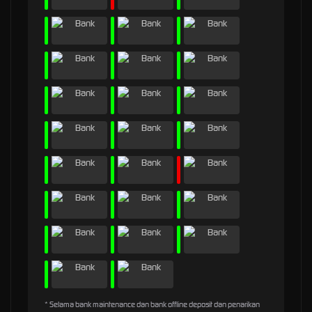
* Selama bank maintenance dan bank offline deposit dan penarikan