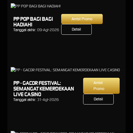
PP POP BAGI BAGI
Ambil Promo
HADIAH!
Detail
Tanggal akhir:
09-Agt-2026
PP - GACOR FESTIVAL:
Ambil
SEMANGAT KEMERDEKAAN
Promo
LIVE CASINO
Detail
Tanggal akhir:
31-Agt-2026