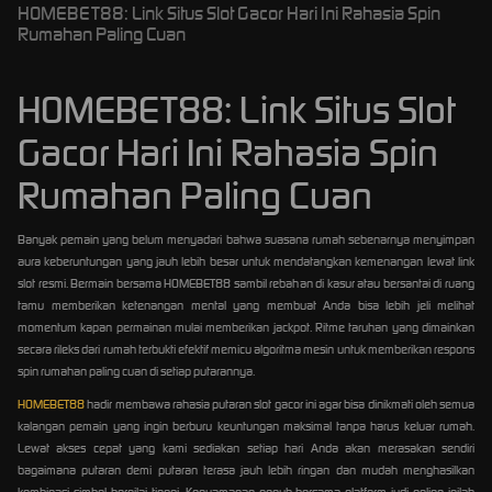
HOMEBET88: Link Situs Slot Gacor Hari Ini Rahasia Spin
Rumahan Paling Cuan
HOMEBET88: Link Situs Slot
Gacor Hari Ini Rahasia Spin
Rumahan Paling Cuan
Banyak pemain yang belum menyadari bahwa suasana rumah sebenarnya menyimpan
aura keberuntungan yang jauh lebih besar untuk mendatangkan kemenangan lewat link
slot resmi. Bermain bersama HOMEBET88 sambil rebahan di kasur atau bersantai di ruang
tamu memberikan ketenangan mental yang membuat Anda bisa lebih jeli melihat
momentum kapan permainan mulai memberikan jackpot. Ritme taruhan yang dimainkan
secara rileks dari rumah terbukti efektif memicu algoritma mesin untuk memberikan respons
spin rumahan paling cuan di setiap putarannya.
HOMEBET88
hadir membawa rahasia putaran slot gacor ini agar bisa dinikmati oleh semua
kalangan pemain yang ingin berburu keuntungan maksimal tanpa harus keluar rumah.
Lewat akses cepat yang kami sediakan setiap hari Anda akan merasakan sendiri
bagaimana putaran demi putaran terasa jauh lebih ringan dan mudah menghasilkan